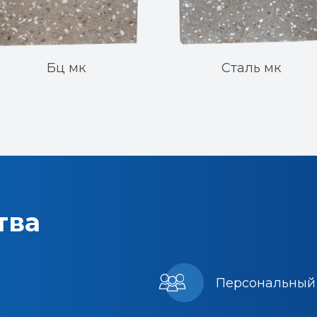
Бц мк
Сталь мк
тва
Персональный 