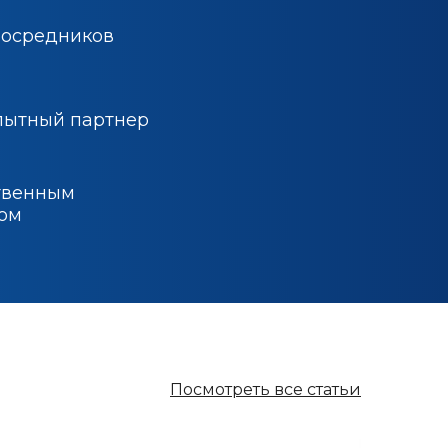
посредников
пытный партнер
твенным
ом
Посмотреть все статьи