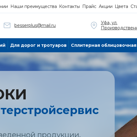
нии
Наши преимущества
Контакты
Прайс
Акции
Цвета
Ст
Уфа, ул.
besserplus@mail.ru
Производственн
ий
Для дорог и тротуаров
Сплитерная облицовочная
ОКИ
нтерстройсервис
веденной продукции,