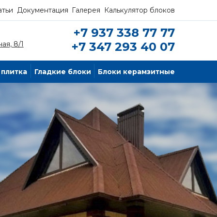
атьи
Документация
Галерея
Калькулятор блоков
+7 937 338 77 77
ая, 8/1
+7 347 293 40 07
 плитка
Гладкие блоки
Блоки керамзитные