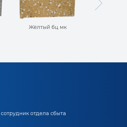
Жёлтый бц мк
Ярко-б
сотрудник отдела сбыта