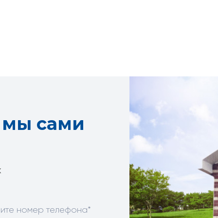
и
мы сами
х