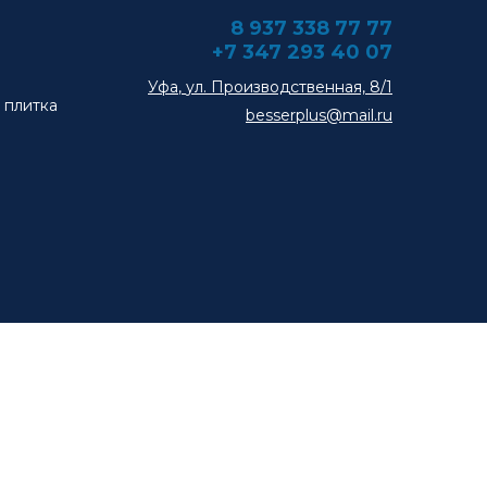
8 937 338 77 77
+7 347 293 40 07
Уфа
,
ул. Производственная, 8/1
 плитка
besserplus@mail.ru