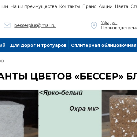
нии
Наши преимущества
Контакты
Прайс
Акции
Цвета
Ст
Уфа, ул.
besserplus@mail.ru
Производственн
ий
Для дорог и тротуаров
Сплитерная облицовочная
ов
АНТЫ ЦВЕТОВ «БЕССЕР» Б