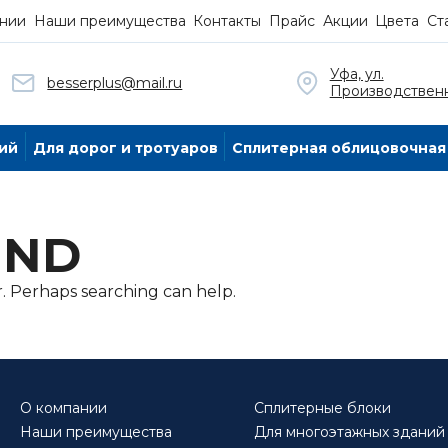
нии
Наши преимущества
Контакты
Прайс
Акции
Цвета
Ст
Уфа, ул.
besserplus@mail.ru
Производственн
ий
Для дорог и тротуаров
Сплитерная облицовочная
UND
r. Perhaps searching can help.
О компании
Сплитерные блоки
Наши преимущества
Для многоэтажных зданий