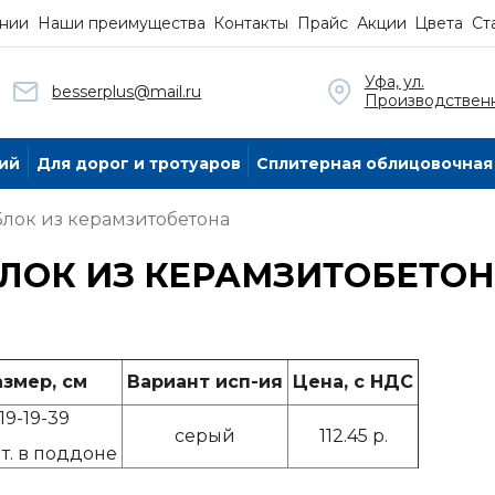
нии
Наши преимущества
Контакты
Прайс
Акции
Цвета
Ст
Уфа, ул.
besserplus@mail.ru
Производственн
ий
Для дорог и тротуаров
Сплитерная облицовочная
Блок из керамзитобетона
ЛОК ИЗ КЕРАМЗИТОБЕТО
азмер, см
Вариант исп-ия
Цена, с НДС
19-19-39
серый
112.45 р.
т. в поддоне